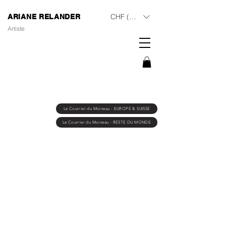
CHF (CHF)
ARIANE RELANDER
Artiste
Le Courrier du Moineau - EUROPE & SUISSE
Le Courrier du Moineau - RESTE DU MONDE