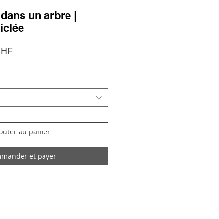
 dans un arbre |
iclée
Prix
CHF
promotionnel
outer au panier
mander et payer