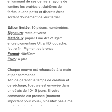
enluminant de ses derniers rayons de
lumière les prairies et clairières de
forêts, quand petits et discrets êtres
sortent doucement de leur terrier.
Edition limitée:
10 pièces, numérotées.
Signature
: recto et verso
Matériaux
: papier Fine Art 210gsm,
encre pigmentaire Ultra HD, gouache,
feutre fin, Pigment de bronze
Format
: 40x50cm
Envoi
: à plat
Chaque oeuvre est rehaussée à la main
et par commande.
Afin de garantir le temps de création et
de séchage, l'oeuvre est envoyée dans
un délais de 10-15 jours. Si votre
commande est pressée (moment
important pour vous), n’hésitez pas à me
contacter directement par email
(studioarianerelander@gmail.com).