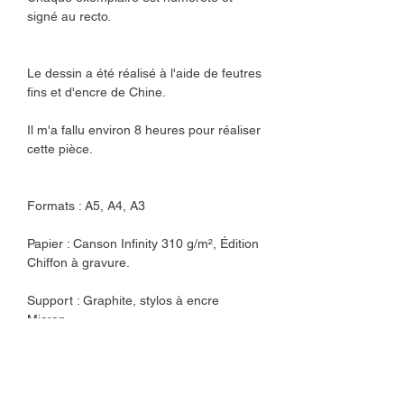
signé au recto.
Le dessin a été réalisé à l'aide de feutres
fins et d'encre de Chine.
Il m'a fallu environ 8 heures pour réaliser
cette pièce.
Formats : A5, A4, A3
Papier : Canson Infinity 310 g/m², Édition
Chiffon à gravure.
Support : Graphite, stylos à encre
Micron.
L'illustration sera envoyée dans une
pochette plastique, elle-même placée