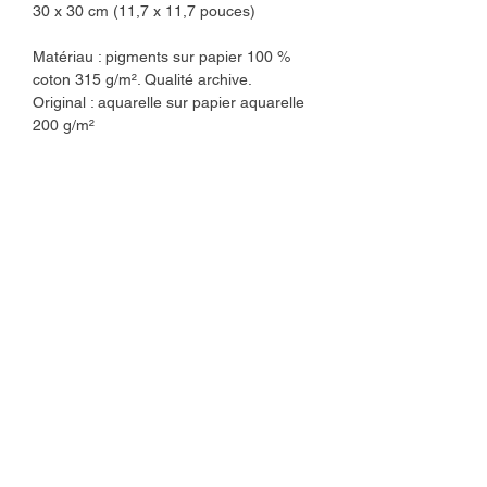
30 x 30 cm (11,7 x 11,7 pouces)
Matériau : pigments sur papier 100 %
coton 315 g/m². Qualité archive.
Original : aquarelle sur papier aquarelle
200 g/m²
Les tirages giclée sont réalisés à la
demande dans mon atelier d'art.
J'expédie les commandes sous 2 à 3
jours ouvrables.
Les tirages d'art sont protégés par une
pochette en cellophane végétale et
expédiés dans une enveloppe en carton.
Veuillez noter que les couleurs peuvent
varier selon les écrans.