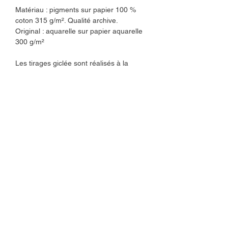
Matériau : pigments sur papier 100 %
coton 315 g/m². Qualité archive.
Original : aquarelle sur papier aquarelle
300 g/m²
Les tirages giclée sont réalisés à la
demande dans mon atelier d'art.
J'expédie les commandes sous 2 à 3
jours ouvrables.
Les tirages d'art sont protégés par une
pochette en cellophane végétale et
expédiés dans une enveloppe en carton.
Veuillez noter que les couleurs peuvent
varier selon les écrans.